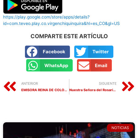
https://play.google.com/store/apps/details?
id=com.teveo.play.co.virgenchiquinquira&hl=es_CO&gl=US
COMPARTE ESTE ARTÍCULO
Facebook
Twitter
WhatsApp
Email
ANTERIOR
SIGUIENTE
EMISORA REINA DE COLOMBIA LANZA NUEVA PARRILLA DE PROGRAMACIÓN
Nuestra Señora del Rosario de Chiquinquirá Presente inauguración del Festival Internacional de la Cultura (FIC) Tunja 2024 con una vibrante participacón de la delegación de Chiquinquirá.
NOTICIAS